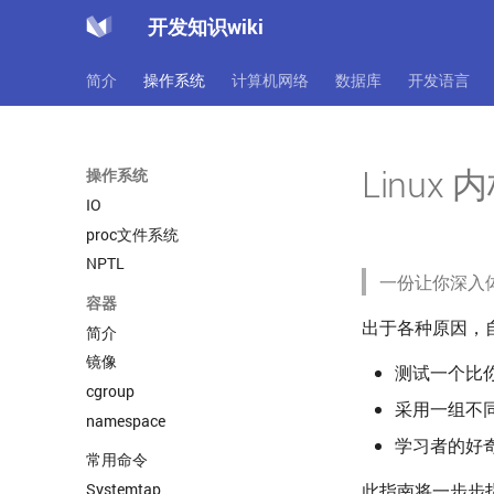
开发知识wiki
简介
操作系统
计算机网络
数据库
开发语言
Linu
操作系统
IO
proc文件系统
NPTL
一份让你深入体
容器
出于各种原因，自
简介
镜像
测试一个比你
cgroup
采用一组不
namespace
学习者的好奇心
常用命令
Systemtap
此指南将一步步指