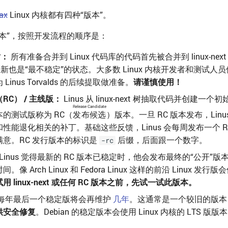
ax
Linux 内核都有四种“版本”。
 “版本”，按照开发流程的顺序是：
 树：
所有准备合并到 Linux 代码库的代码首先被合并到 linux-ne
内核最新也是“最不稳定”的状态。大多数 Linux 内核开发者和测试
Linus Torvalds 的后续提取做准备。
请谨慎使用！
RC） / 主线版：
Linus 从 linux-next 树抽取代码并创建
Release Candidate
的测试版称为 RC（
发布候选
）版本。一旦 RC 版本发布，Lin
性能退化相关的补丁。基础这些反馈，Linus 会每周发布一个 R
意。RC 发行版本的标识是
后缀，后面跟一个数字。
-rc
 Linus 觉得最新的 RC 版本已稳定时，他会发布最终的“公开”
像 Arch Linux 和 Fedora Linux 这样的前沿 Linux 发
 linux-next 或任何 RC 版本之前，先试一试此版本。
每年最后一个稳定版将会再维护
几年
。这通常是一个较旧的版
供安全修复
。Debian 的稳定版本会使用 Linux 内核的 LTS 版版