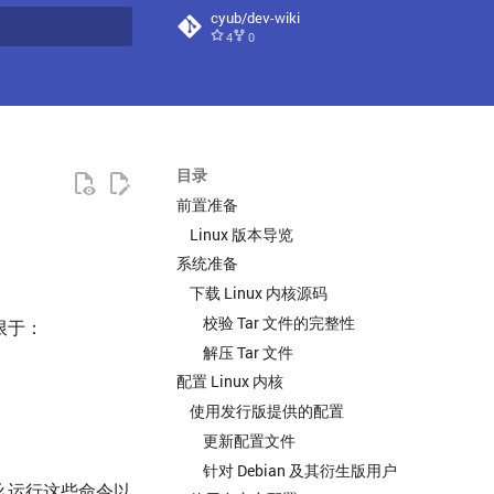
cyub/dev-wiki
4
0
搜索
目录
前置准备
Linux 版本导览
系统准备
下载 Linux 内核源码
校验 Tar 文件的完整性
限于：
解压 Tar 文件
配置 Linux 内核
使用发行版提供的配置
更新配置文件
针对 Debian 及其衍生版用户
什么运行这些命令以