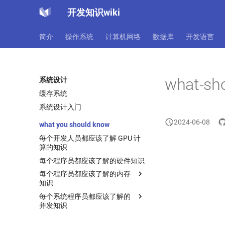
开发知识wiki
简介
操作系统
计算机网络
数据库
开发语言
what-sh
系统设计
缓存系统
系统设计入门
2024-06-08
what you should know
每个开发人员都应该了解 GPU 计
算的知识
每个程序员都应该了解的硬件知识
每个程序员都应该了解的内存
知识
每个系统程序员都应该了解的
【总结版】每个程序员都应该了
并发知识
解的内存知识
【英文】What Every
【英文】What every systems