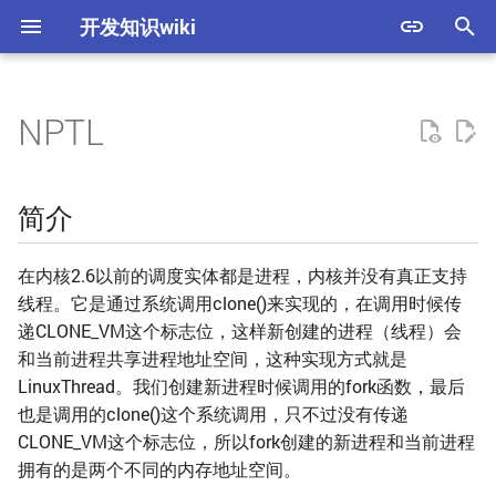
开发知识wiki
键
入
NPTL
简介
简介
HTTP
mysql
Go
缓存系统
初中到大学的数学知识梳理
Jupyter
redis
概览
内存占用
每个开发人员都应该了解
Go-Frameworks-Github-For
操作系统
Go
Makefile
以
GPU 计算的知识
Stats
开
NPTL
镜像
Elasticsearch
系统设计入门
编程
mysql
事务
性能调优
网络
GDB
简介
每个程序员都应该了解的
Pandas完全指南
始
知识
cgroup
Redis
what you should know
PPT
tcp
创建线程
索引
生产配置参考
数据结构与算法
CMake
搜
在内核2.6以前的调度实体都是进程，内核并没有真正支持
Spark上手示例
线程。它是通过系统调用clone()来实现的，在调用时候传
每个程序员都应该了解的
namespace
CheatSheet
http
同步方式
FAQ
docs value与 field data
C/C++
KaTex 常用公式编辑
索
递CLONE_VM这个标志位，这样新创建的进程（线程）会
内存知识
Matplotlib入门教程
和当前进程共享进程地址空间，这种实现方式就是
缓存
信号处理
Go
PKG-CONFIG
LinuxThread。我们创建新进程时候调用的fork函数，最后
每个系统程序员都应该了
也是调用的clone()这个系统调用，只不过没有传递
解的并发知识
进一步阅读
nginx
Rust
九大命名规则
CLONE_VM这个标志位，所以fork创建的新进程和当前进程
拥有的是两个不同的内存地址空间。
消息队列
数据库
vcpkg