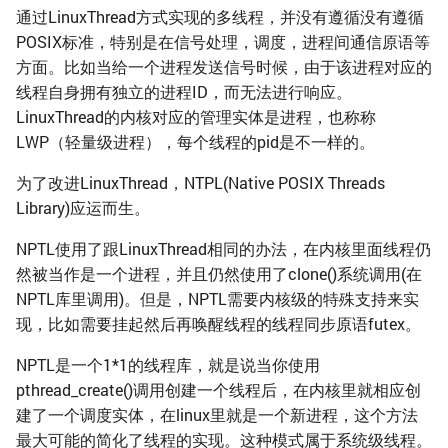
通过LinuxThread方式实现的多线程，并没有遵循没有遵循
IO
更多
uv
POSIX标准，特别是在信号处理，调度，进程间通信原语等
方面。比如当给一个进程发送信号时候，由于该进程对应的
protobuf
线程自身拥有独立的进程ID，而无法进行响应。
LinuxThread的内核对应的管理实体是进程，也称称
go
LWP（轻量级进程），每个线程的pid是不一样的。
分布式
为了改进LinuxThread，NTPL(Native POSIX Threads
Library)应运而生。
Elasticsearch
NPTL使用了跟LinuxThread相同的办法，在内核里面线程仍
然被当作是一个进程，并且仍然使用了clone()系统调用(在
docker
NPTL库里调用)。但是，NPTL需要内核级的特殊支持来实
现，比如需要挂起然后再唤醒线程的线程同步原语futex。
参考资料
NPTL是一个1*1的线程库，就是说当你使用
pthread_create()调用创建一个线程后，在内核里就相应创
建了一个调度实体，在linux里就是一个新进程，这个方法
最大可能的简化了线程的实现。这种模式属于系统级线程。